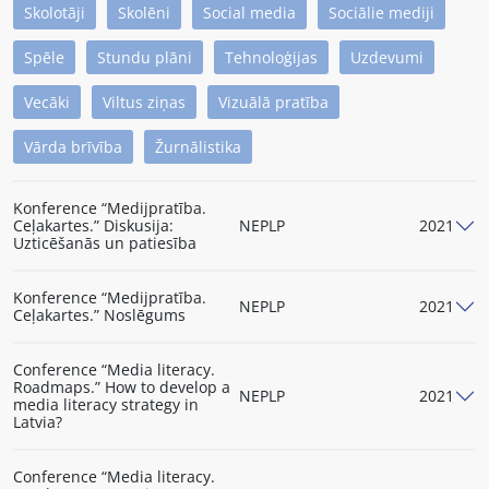
Skolotāji
Skolēni
Social media
Sociālie mediji
Spēle
Stundu plāni
Tehnoloģijas
Uzdevumi
Vecāki
Viltus ziņas
Vizuālā pratība
Vārda brīvība
Žurnālistika
Konference “Medijpratība.
Ceļakartes.” Diskusija:
NEPLP
2021
Uzticēšanās un patiesība
Konference “Medijpratība.
NEPLP
2021
Ceļakartes.” Noslēgums
Conference “Media literacy.
Roadmaps.” How to develop a
NEPLP
2021
media literacy strategy in
Latvia?
Conference “Media literacy.