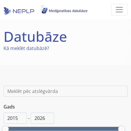
Skip to main content
Datubāze
Kā
meklēt datubāzē?
Gads
-