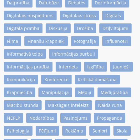
Datpratība
Datubāze
Debates
Dezinformācija
Digitālais nospiedums
Digitālais stress
Digitāls
Digitālā pratība
Diskusija
Drošība
Dziļviltojumi
Filma
Finanšu krāpnieki
Fotogrāfija
Influenceri
Informatīvā telpa
Informācijas burbuļi
Informācijas pratība
Internets
Izglītība
Jaunieši
Komunikācija
Konference
Kritiskā domāšana
Krāpniecība
Manipulācija
Mediji
Medijpratība
Mācību stunda
Mākslīgais intelekts
Naida runa
NEPLP
Nodarbības
Paziņojums
Propaganda
Psiholoģija
Pētījumi
Reklāma
Seniori
Skola