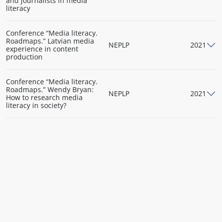
and journalists in media
literacy
Conference “Media literacy.
Roadmaps.” Latvian media
NEPLP
2021
experience in content
production
Conference “Media literacy.
Roadmaps.” Wendy Bryan:
NEPLP
2021
How to research media
literacy in society?