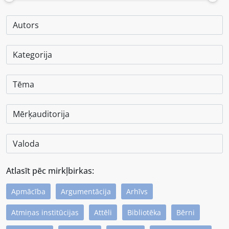
Atlasīt pēc mirkļbirkas:
Apmācība
Argumentācija
Arhīvs
Atmiņas institūcijas
Attēli
Bibliotēka
Bērni