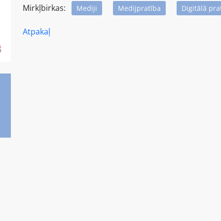
Mirkļbirkas:
Mediji
Medijpratība
Digitālā pra
Atpakaļ