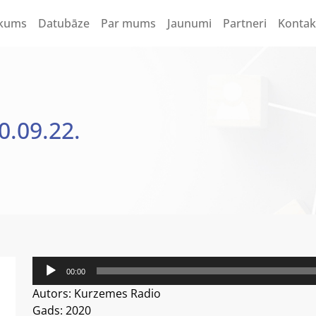
kums
Datubāze
Par mums
Jaunumi
Partneri
Kontak
.09.22.
Audio
00:00
atskaņotājs
Autors: Kurzemes Radio
Gads: 2020