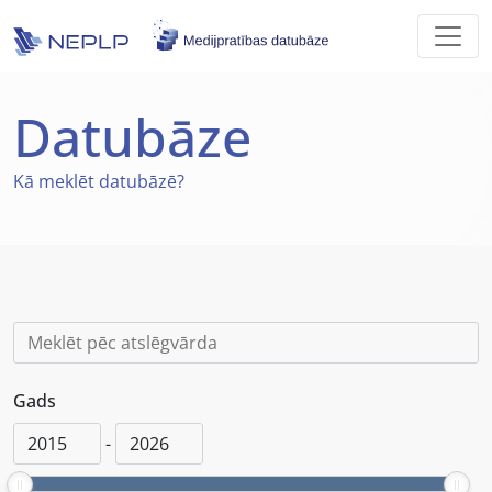
Skip to main content
Datubāze
Kā
meklēt datubāzē?
Gads
-