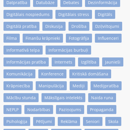
Datpratība
Datubāze
Debates
Dezinformācija
Digitālais nospiedums
Digitālais stress
Digitāls
Digitālā pratība
Diskusija
Drošība
Dziļviltojumi
Filma
Finanšu krāpnieki
Fotogrāfija
Influenceri
Informatīvā telpa
Informācijas burbuļi
Informācijas pratība
Internets
Izglītība
Jaunieši
Komunikācija
Konference
Kritiskā domāšana
Krāpniecība
Manipulācija
Mediji
Medijpratība
Mācību stunda
Mākslīgais intelekts
Naida runa
NEPLP
Nodarbības
Paziņojums
Propaganda
Psiholoģija
Pētījumi
Reklāma
Seniori
Skola