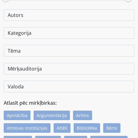
Atlasīt pēc mirkļbirkas:
Apmācība
Argumentācija
Arhīvs
Atmiņas institūcijas
Attēli
Bibliotēka
Bērni