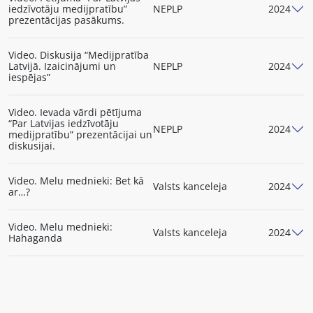
iedzīvotāju medijpratību”
NEPLP
2024
prezentācijas pasākums.
Video. Diskusija “Medijpratība
Latvijā. Izaicinājumi un
NEPLP
2024
iespējas”
Video. Ievada vārdi pētījuma
“Par Latvijas iedzīvotāju
NEPLP
2024
medijpratību” prezentācijai un
diskusijai.
Video. Melu mednieki: Bet kā
Valsts kanceleja
2024
ar…?
Video. Melu mednieki:
Valsts kanceleja
2024
Hahaganda