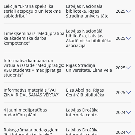
Lekcija “Ekrāna spēks: kā
Latvijas Nacionālā
seriāli atspoguļo un ietekmē
bibliotēka, Rīgas
2025
sabiedrību”
Stradiņa universitāte
Latvijas Nacionālā
Tīmekļseminārs “Medijpratība
bibliotēka, Latvijas
kā akadēmiskā darba
2025
Akadēmisko bibliotēku
kompetence”
asociācija
Informatīva kampaņa un
virtuālā izstāde “Medijprātīgs:
Rīgas Stradiņa
2025
RSU students = medijprātīgs
universitāte, Elīna Veļa
students”
Informatīvs materiāls “VAI
Elza Āboliņa, Rīgas
2025
ZIŅA IR DALĪŠANĀS VĒRTA?”
Centrālā bibliotēka
4 jauni medijpratības
Latvijas Drošāka
2024
nodarbību plāni
interneta centrs
Rokasgrāmata pedagogiem
Latvijas Drošāka
2024
“Esi Interneta izcilnieks”
interneta centrs