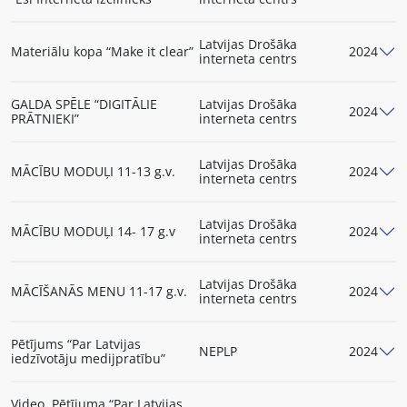
Latvijas Drošāka
Materiālu kopa “Make it clear”
2024
interneta centrs
GALDA SPĒLE “DIGITĀLIE
Latvijas Drošāka
2024
PRĀTNIEKI”
interneta centrs
Latvijas Drošāka
MĀCĪBU MODUĻI 11-13 g.v.
2024
interneta centrs
Latvijas Drošāka
MĀCĪBU MODUĻI 14- 17 g.v
2024
interneta centrs
Latvijas Drošāka
MĀCĪŠANĀS MENU 11-17 g.v.
2024
interneta centrs
Pētījums “Par Latvijas
NEPLP
2024
iedzīvotāju medijpratību”
Video. Pētījuma “Par Latvijas