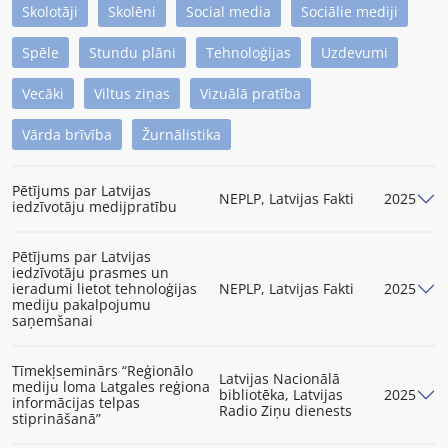
Skolotāji
Skolēni
Social media
Sociālie mediji
Spēle
Stundu plāni
Tehnoloģijas
Uzdevumi
Vecāki
Viltus ziņas
Vizuālā pratība
Vārda brīvība
Žurnālistika
Pētījums par Latvijas
NEPLP, Latvijas Fakti
2025
iedzīvotāju medijpratību
Pētījums par Latvijas
iedzīvotāju prasmes un
ieradumi lietot tehnoloģijas
NEPLP, Latvijas Fakti
2025
mediju pakalpojumu
saņemšanai
Tīmekļseminārs “Reģionālo
Latvijas Nacionālā
mediju loma Latgales reģiona
bibliotēka, Latvijas
2025
informācijas telpas
Radio Ziņu dienests
stiprināšanā”