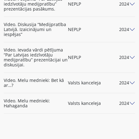
iedzīvotāju medijpratību”
NEPLP
2024
prezentācijas pasākums.
Video. Diskusija “Medijpratība
Latvijā. Izaicinājumi un
NEPLP
2024
iespējas”
Video. Ievada vārdi pētījuma
“Par Latvijas iedzīvotāju
NEPLP
2024
medijpratību” prezentācijai un
diskusijai.
Video. Melu mednieki: Bet kā
Valsts kanceleja
2024
ar…?
Video. Melu mednieki:
Valsts kanceleja
2024
Hahaganda