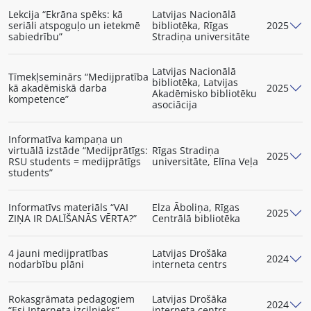
Lekcija “Ekrāna spēks: kā
Latvijas Nacionālā
seriāli atspoguļo un ietekmē
bibliotēka, Rīgas
2025
sabiedrību”
Stradiņa universitāte
Latvijas Nacionālā
Tīmekļseminārs “Medijpratība
bibliotēka, Latvijas
kā akadēmiskā darba
2025
Akadēmisko bibliotēku
kompetence”
asociācija
Informatīva kampaņa un
virtuālā izstāde “Medijprātīgs:
Rīgas Stradiņa
2025
RSU students = medijprātīgs
universitāte, Elīna Veļa
students”
Informatīvs materiāls “VAI
Elza Āboliņa, Rīgas
2025
ZIŅA IR DALĪŠANĀS VĒRTA?”
Centrālā bibliotēka
4 jauni medijpratības
Latvijas Drošāka
2024
nodarbību plāni
interneta centrs
Rokasgrāmata pedagogiem
Latvijas Drošāka
2024
“Esi Interneta izcilnieks”
interneta centrs