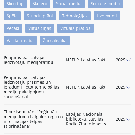
Skolotāji
Skolēni
Social media
Sociālie mediji
Spēle
Stundu plāni
Tehnoloģijas
Uzdevumi
Vecāki
Viltus ziņas
Vizuālā pratība
Vārda brīvība
Žurnālistika
Pētījums par Latvijas
NEPLP, Latvijas Fakti
2025
iedzīvotāju medijpratību
Pētījums par Latvijas
iedzīvotāju prasmes un
ieradumi lietot tehnoloģijas
NEPLP, Latvijas Fakti
2025
mediju pakalpojumu
saņemšanai
Tīmekļseminārs “Reģionālo
Latvijas Nacionālā
mediju loma Latgales reģiona
bibliotēka, Latvijas
2025
informācijas telpas
Radio Ziņu dienests
stiprināšanā”