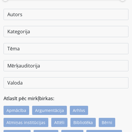
Atlasīt pēc mirkļbirkas:
Apmācība
Argumentācija
Arhīvs
Atmiņas institūcijas
Attēli
Bibliotēka
Bērni