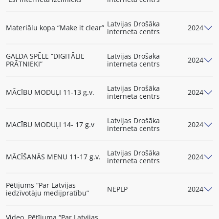
Latvijas Drošāka
Materiālu kopa “Make it clear”
2024
interneta centrs
GALDA SPĒLE “DIGITĀLIE
Latvijas Drošāka
2024
PRĀTNIEKI”
interneta centrs
Latvijas Drošāka
MĀCĪBU MODUĻI 11-13 g.v.
2024
interneta centrs
Latvijas Drošāka
MĀCĪBU MODUĻI 14- 17 g.v
2024
interneta centrs
Latvijas Drošāka
MĀCĪŠANĀS MENU 11-17 g.v.
2024
interneta centrs
Pētījums “Par Latvijas
NEPLP
2024
iedzīvotāju medijpratību”
Video. Pētījuma “Par Latvijas