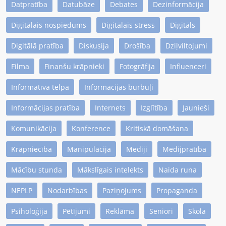
Datpratība
Datubāze
Debates
Dezinformācija
Digitālais nospiedums
Digitālais stress
Digitāls
Digitālā pratība
Diskusija
Drošība
Dziļviltojumi
Filma
Finanšu krāpnieki
Fotogrāfija
Influenceri
Informatīvā telpa
Informācijas burbuļi
Informācijas pratība
Internets
Izglītība
Jaunieši
Komunikācija
Konference
Kritiskā domāšana
Krāpniecība
Manipulācija
Mediji
Medijpratība
Mācību stunda
Mākslīgais intelekts
Naida runa
NEPLP
Nodarbības
Paziņojums
Propaganda
Psiholoģija
Pētījumi
Reklāma
Seniori
Skola