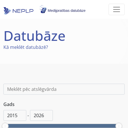
Skip to main content
Datubāze
Kā
meklēt datubāzē?
Gads
-